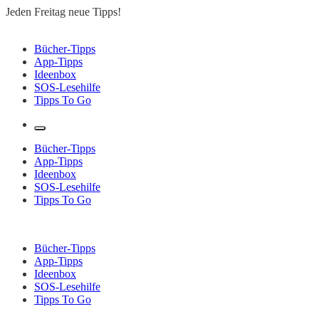
Zum
Jeden Freitag neue Tipps!
Inhalt
springen
Lesen to go – Jeden Freitag neue Tipps!
Bücher-Tipps
App-Tipps
Ideenbox
SOS-Lesehilfe
Tipps To Go
Bücher-Tipps
App-Tipps
Ideenbox
SOS-Lesehilfe
Tipps To Go
Bücher-Tipps
App-Tipps
Ideenbox
SOS-Lesehilfe
Tipps To Go