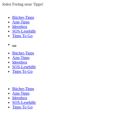
Zum
Jeden Freitag neue Tipps!
Inhalt
springen
Bücher-Tipps
Lesen to go – Jeden Freitag neue Tipps!
App-Tipps
Ideenbox
SOS-Lesehilfe
Tipps To Go
Bücher-Tipps
App-Tipps
Ideenbox
SOS-Lesehilfe
Tipps To Go
Bücher-Tipps
App-Tipps
Ideenbox
SOS-Lesehilfe
Tipps To Go