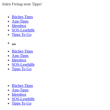
Zum
Jeden Freitag neue Tipps!
Inhalt
springen
Lesen to go – Jeden Freitag neue Tipps!
Bücher-Tipps
App-Tipps
Ideenbox
SOS-Lesehilfe
Tipps To Go
Bücher-Tipps
App-Tipps
Ideenbox
SOS-Lesehilfe
Tipps To Go
Bücher-Tipps
App-Tipps
Ideenbox
SOS-Lesehilfe
Tipps To Go