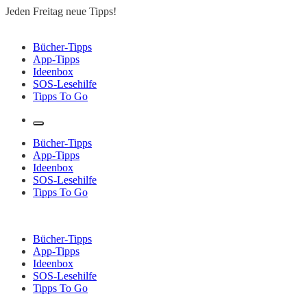
Zum
Jeden Freitag neue Tipps!
Inhalt
springen
Lesen to go – Jeden Freitag neue Tipps!
Bücher-Tipps
App-Tipps
Ideenbox
SOS-Lesehilfe
Tipps To Go
Bücher-Tipps
App-Tipps
Ideenbox
SOS-Lesehilfe
Tipps To Go
Bücher-Tipps
App-Tipps
Ideenbox
SOS-Lesehilfe
Tipps To Go