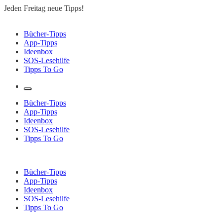
Zum
Jeden Freitag neue Tipps!
Inhalt
springen
Lesen to go – Jeden Freitag neue Tipps!
Bücher-Tipps
App-Tipps
Ideenbox
SOS-Lesehilfe
Tipps To Go
Bücher-Tipps
App-Tipps
Ideenbox
SOS-Lesehilfe
Tipps To Go
Bücher-Tipps
App-Tipps
Ideenbox
SOS-Lesehilfe
Tipps To Go